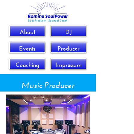
About
DJ
Events
Producer
Coaching
Impressum
Music Producer